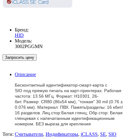
Бренд:
HID
Модель:
3002PGGMN
Запросить цену
Описание
Бесконтактный идентификатор-смарт-карта с
SIO
под прямую печать
на карт-принтерах. Рабочая
частота: 13.56 МГц.
Формат: H10301. 26-
бит.
Размер: CR80 (86x54 мм),
“тонкая”
30 mil (0.76 ±
0.076 мм). Материал: ПВХ. Память/разделы:
16 кбит/
16 разделов
. Лиц.стор:Белая глянц; Обр.стор: Белая
глянцевая с напечатанным
идентификационным
номером
. БЕЗ выреза для крепления
Теги:
Считыватели
,
Индификаторы
,
iCLASS
,
SE
,
SIO