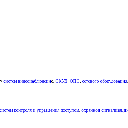
цу
систем видеонаблюдени
е,
СКУД
,
ОПС
,
сетевого оборудования
систем контроля и управления доступом
,
охранной сигнализаци