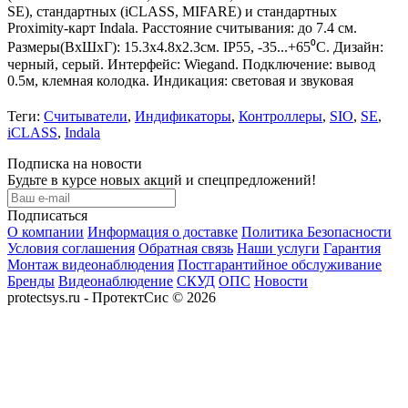
SE), стандартных (iCLASS, MIFARE) и стандартных
Proximity-карт Indala. Расстояние считывания: до 7.4 см.
Размеры(ВхШхГ): 15.3x4.8x2.3см. IP55, -35...+65⁰C. Дизайн:
черный, серый. Интерфейс: Wiegand. Подключение: вывод
0.5м, клемная колодка. Индикация: световая и звуковая
Теги:
Считыватели
,
Индификаторы
,
Контроллеры
,
SIO
,
SE
,
iCLASS
,
Indala
Подписка на новости
Будьте в курсе новых акций и спецпредложений!
Подписаться
О компании
Информация о доставке
Политика Безопасности
Условия соглашения
Обратная связь
Наши услуги
Гарантия
Монтаж видеонаблюдения
Постгарантийное обслуживание
Бренды
Видеонаблюдение
СКУД
ОПС
Новости
protectsys.ru - ПротектСис © 2026