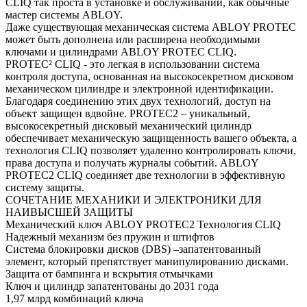
CLIQ так проста в установке и обслуживании, как обычные
мастер системы ABLOY.
Даже существующая механическая система ABLOY PROTEC
может быть дополнена или расширена необходимыми
ключами и цилиндрами ABLOY PROTEC CLIQ.
PROTEC² CLIQ - это легкая в использовании система
контроля доступа, основанная на высокосекретном дисковом
механическом цилиндре и электронной идентификации.
Благодаря соединению этих двух технологий, доступ на
объект защищен вдвойне. PROTEC2 – уникальный,
высокосекретный дисковый механический цилиндр
обеспечивает механическую защищенность вашего объекта, а
технология CLIQ позволяет удаленно контролировать ключи,
права доступа и получать журналы событий. ABLOY
PROTEC2 CLIQ соединяет две технологии в эффективную
систему защиты.
СОЧЕТАНИЕ МЕХАНИКИ И ЭЛЕКТРОНИКИ ДЛЯ
НАИВЫСШЕЙ ЗАЩИТЫ
Механический ключ ABLOY PROTEC2 Технология CLIQ
Надежный механизм без пружин и штифтов
Система блокировки дисков (DBS) –запатентованный
элемент, который препятствует манипулированию дисками.
Защита от бампинга и вскрытия отмычками
Ключ и цилиндр запатентованы до 2031 года
1,97 млрд комбинаций ключа