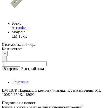
Бренд:
Accordtec
Модель:
LM-187К
Стоимость:
297.00р.
Количество:
+
-
Быстрый заказ
В корзину
Описание
LM-187К Планка для крепления замка. К замкам серии: ML-
100K/ -150К/ -180K
Подписка на новости
Будьте в курсе новых акций и спецпредложений!