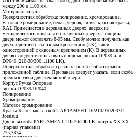
Изготавливаемая на заказ скоба, длина которой может быть
между 200 и 1100 мм.
Материал: латунь.
Поверхностная обработка: полирование, хромирование,
матовое хромирование, белая, черная, синяя, красная краска,
RAL Применяется в деревянных дверях, дверях из
металлического профиля и стеклянных дверях. Толщина
двери может составлять 8-95 мм. Скобу можно получить как
двухсторонней с сквозным креплением (LK), так и
односторонней с сквозным креплением (К). В деревянных
дверях следует использовать опорные щитки DP039 или
DP040 (210-30/300...1100 LK).
Поверхностная обработка разных частей скобы согласно
приложенной таблице. При заказе следует указать, если скоба
предназначена для стеклянной двери.
Корпус Ручка Опорные
щитки DP039/DP040
Полирование
Хромирование
Матовое хромирование
Краска Бланк заказа скоб ПАРЛАМЕНТ DP210/950203311
Joensuu
Дверная скоба PARLAMENT 210-20/200 LK, латунь XX XX
(парная упаковка)
255,3874