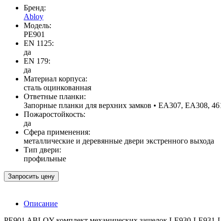
Бренд:
Abloy
Модель:
PE901
EN 1125:
да
EN 179:
да
Материал корпуса:
сталь оцинкованная
Ответные планки:
Запорные планки для верхних замков • EA307, EA308, 46
Пожаростойкость:
да
Сфера применения:
металлические и деревянные двери экстренного выхода
Тип двери:
профильные
Запросить цену
Описание
PE901 ABLOY комплект механических защелок LE930-LE931-LE