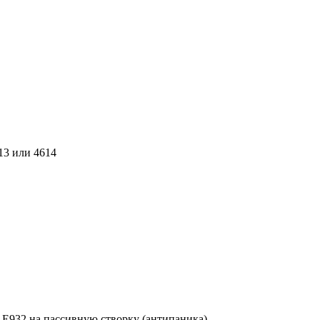
13 или 4614
932 на пассивную створку (антипаника)