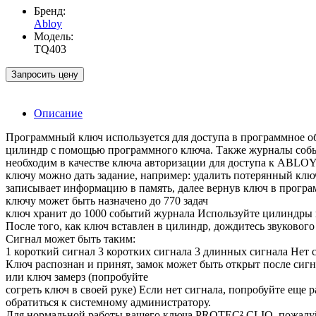
Бренд:
Abloy
Модель:
TQ403
Запросить цену
Описание
Программный ключ используется для доступа в программное об
цилиндр с помощью программного ключа. Также журналы собы
необходим в качестве ключа авторизации для доступа к A
ключу можно дать задание, например: удалить потерянный ключ
записывает информацию в память, далее вернув ключ в прогр
ключу может быть назначено до 770 задач
ключ хранит до 1000 событий журнала Используйте цилиндры 
После того, как ключ вставлен в цилиндр, дождитесь звукового
Сигнал может быть таким:
1 короткий сигнал 3 коротких сигнала 3 длинных сигнала Нет 
Ключ распознан и принят, замок может быть открыт после сиг
или ключ замерз (попробуйте
согреть ключ в своей руке) Если нет сигнала, попробуйте еще 
обратиться к системному администратору.
Для нормальной работы вашего ключа PROTEC² CLIQ, пожалуй