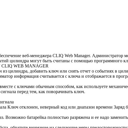
еспечение веб-менеджера CLIQ Web Manager. Администратор мож
тий цилиндра могут быть считаны с помощью программного кл
BLOY CLIQ WEB MANAGER
 из цилиндра, добавить ключ или снять отчет о событиях в цил
амматор информация считывается с ключа и отображается в прог
вместе с ключами обычным способом, как используете механич
 сигнала перед тем, как поворачивать ключ.
сигнала
нала Ключ отклонен, неверный код или диапазон времени Заряд 
раз. Возможно батарейка полностью разряжена и ее надо заменит
ста, обратите внимание на следующие меры предосторожности: