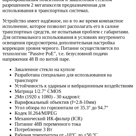
разрешением 2 мегапикселя предназначенная для
использования в транспортных системах.
Устройство имеет надёжное, но в то же время компактное
исполнение, которое позволит располагать его в салоне
транспортных средств, не испытывая проблем с габаритами.
Для оптимального использования в условиях внутреннего
освещения предусмотрена дополнительная настройка
коррекции уровня черного. Питание осуществляется по
технологии "Passive PoE", т.е. безусловной подачи
напряжения 48 В по витой паре.
Закаленное стекло на куполе
Разработана специально для использования на
транспорте
Устойчивость к ударным и вибрационным воздействиям
Матрица 1/2.7" CMOS
2Мп (1920 х 1080) - 30 кадров/с
Варифокальный объектив (f=2.8-10мм)
Угол обзора по горизонтали от 35.3° до 94.7°
Кодек H.264/MJPEG
Механический ИК-фильтр (ICR)
Питание 48В переменного тока
Потребление 3 Вт
Рабочая температура от -10°С до +50 °C