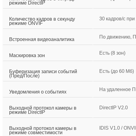
режиме DirectIP
30 кадров/c при
Количество кадров в секунду
режиме ONVIF
По движению, П
Встроенная видеоаналитика
Есть (8 зон)
Маскировка зон
Есть (до 60 Мб)
Буферизация записи событий
(Пред/После)
На удаленное ПО
Уведомления о событиях
DirectIP V2.0
Выходной протокол камеры в
режиме DirectIP
IDIS V1.0 / ONV
Выходной протокол камеры в
режиме совместимости