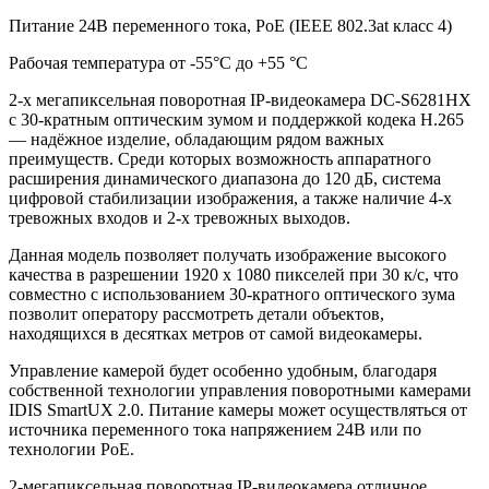
Питание 24В переменного тока, PoE (IEEE 802.3at класс 4)
Рабочая температура от -55°С до +55 °C
2-х мегапиксельная поворотная IP-видеокамера DC-S6281HX
с 30-кратным оптическим зумом и поддержкой кодека H.265
— надёжное изделие, обладающим рядом важных
преимуществ. Среди которых возможность аппаратного
расширения динамического диапазона до 120 дБ, система
цифровой стабилизации изображения, а также наличие 4-х
тревожных входов и 2-х тревожных выходов.
Данная модель позволяет получать изображение высокого
качества в разрешении 1920 х 1080 пикселей при 30 к/c, что
совместно с использованием 30-кратного оптического зума
позволит оператору рассмотреть детали объектов,
находящихся в десятках метров от самой видеокамеры.
Управление камерой будет особенно удобным, благодаря
собственной технологии управления поворотными камерами
IDIS SmartUX 2.0. Питание камеры может осуществляться от
источника переменного тока напряжением 24В или по
технологии PoE.
2-мегапиксельная поворотная IP-видеокамера отличное