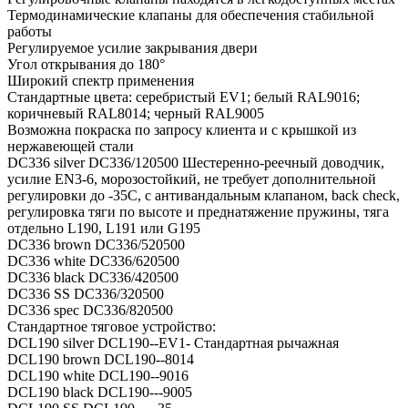
Термодинамические клапаны для обеспечения стабильной
работы
Регулируемое усилие закрывания двери
Угол открывания до 180°
Широкий спектр применения
Стандартные цвета: серебристый EV1; белый RAL9016;
коричневый RAL8014; черный RAL9005
Возможна покраска по запросу клиента и с крышкой из
нержавеющей стали
DC336 silver DC336/120500 Шестеренно-реечный доводчик,
усилие EN3-6, морозостойкий, не требует дополнительной
регулировки до -35С, с антивандальным клапаном, back check,
регулировка тяги по высоте и преднатяжение пружины, тяга
отдельно L190, L191 или G195
DC336 brown DC336/520500
DC336 white DC336/620500
DC336 black DC336/420500
DC336 SS DC336/320500
DC336 spec DC336/820500
Стандартное тяговое устройство:
DCL190 silver DCL190--EV1- Стандартная рычажная
DCL190 brown DCL190--8014
DCL190 white DCL190--9016
DCL190 black DCL190---9005