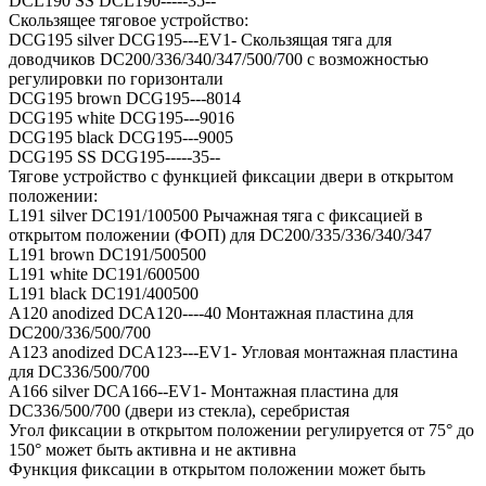
DCL190 SS DCL190-----35--
Скользящее тяговое устройство:
DCG195 silver DCG195---EV1- Скользящая тяга для
доводчиков DC200/336/340/347/500/700 с возможностью
регулировки по горизонтали
DCG195 brown DCG195---8014
DCG195 white DCG195---9016
DCG195 black DCG195---9005
DCG195 SS DCG195-----35--
Тягове устройство с функцией фиксации двери в открытом
положении:
L191 silver DC191/100500 Рычажная тяга с фиксацией в
открытом положении (ФОП) для DC200/335/336/340/347
L191 brown DC191/500500
L191 white DC191/600500
L191 black DC191/400500
A120 anodized DCA120----40 Монтажная пластина для
DC200/336/500/700
A123 anodized DCA123---EV1- Угловая монтажная пластина
для DC336/500/700
A166 silver DCA166--EV1- Монтажная пластина для
DC336/500/700 (двери из стекла), серебристая
Угол фиксации в открытом положении регулируется от 75° до
150° может быть активна и не активна
Функция фиксации в открытом положении может быть