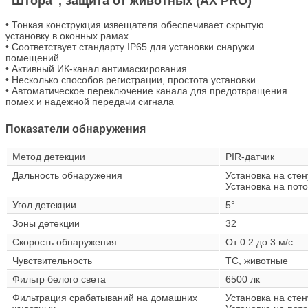
"Штора", защита от животных (AX PRO)
• Тонкая конструкция извещателя обеспечивает скрытую
установку в оконных рамах
• Соответствует стандарту IP65 для установки снаружи
помещений
• Активный ИК-канал антимаскирования
• Несколько способов регистрации, простота установки
• Автоматическое переключение канала для предотвращения
помех и надежной передачи сигнала
Показатели обнаружения
Метод детекции
PIR-датчик
Дальность обнаружения
Установка на стен
Установка на пото
Угол детекции
5°
Зоны детекции
32
Скорость обнаружения
От 0.2 до 3 м/с
Чувствительность
ТС, животные
Фильтр белого света
6500 лк
Фильтрация срабатываний на домашних
Установка на стену