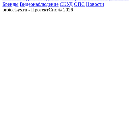
Бренды
Видеонаблюдение
СКУД
ОПС
Новости
protectsys.ru - ПротектСис © 2026