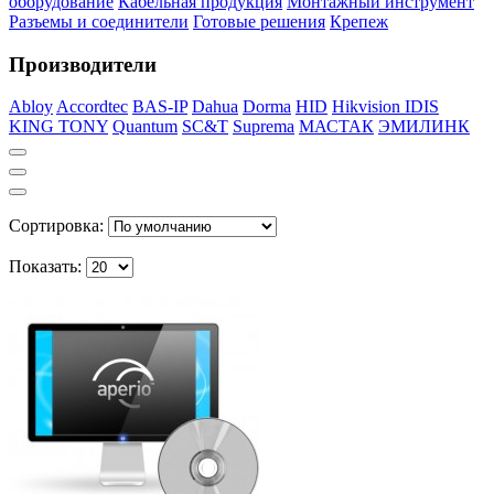
оборудование
Кабельная продукция
Монтажный инструмент
Разъемы и соединители
Готовые решения
Крепеж
Производители
Abloy
Accordtec
BAS-IP
Dahua
Dorma
HID
Hikvision
IDIS
KING TONY
Quantum
SC&T
Suprema
МАСТАК
ЭМИЛИНК
Сортировка:
Показать: