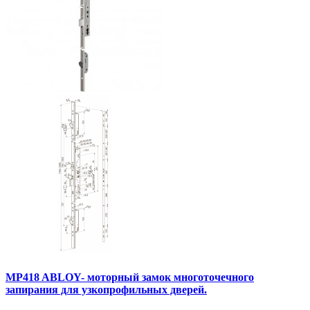
MP418 ABLOY- моторный замок многоточечного
запирания для узкопрофильных дверей.