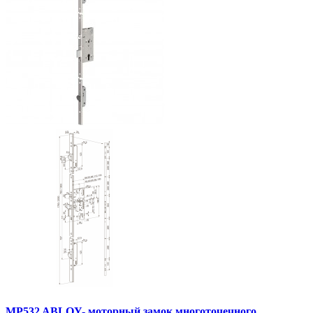
MP532 ABLOY- моторный замок многоточечного