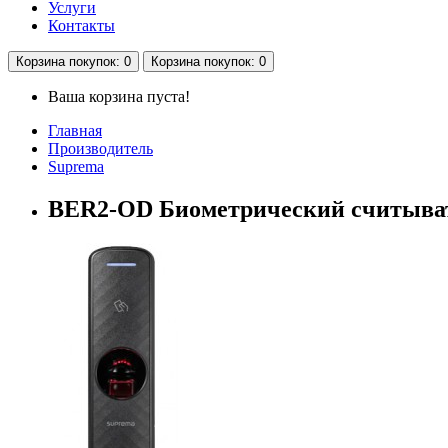
Услуги
Контакты
Корзина
покупок
: 0
Корзина
покупок
: 0
Ваша корзина пуста!
Главная
Производитель
Suprema
BER2-OD Биометрический считыват