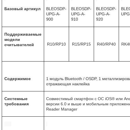
Базовый артикул
BLEOSDP-
BLEOSDP-
BLEOSDP-
BLE
UPG-A-
UPG-A-
UPG-A-
UPG
900
910
920
Поддерживаемые
модели
R10/RP10
R15/RP15
R40/RP40
RK4
считывателей
Содержимое
1 модуль Bluetooth / OSDP, 1 металлизиро
отражающая наклейка
Системные
Совместимый смартфон с ОС iOS® или An
требования
версии 6.0 и выше и мобильным приложен
Reader Manager