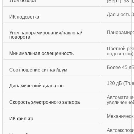
Угол обзора
(Верт.), 38° 
Дальность 3
ИК подсветка
Панорамирова
Угол панорамирования/наклона/
поворота
Цветной режи
Минимальная освещенность
подсветкой)
Более 45 д
Соотношение сигнал/шум
120 дБ (Tr
Динамический диапазон
Автоматичес
Скорость электронного затвора
увеличенной
Механическ
ИК-фильтр
Автоэкспоз