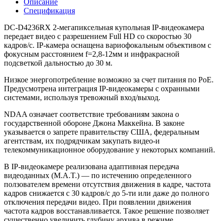
Описание
Спецификация
DC-D4236RX 2-мегапиксельная купольная IP-видеокамера
передает видео с разрешением Full HD со скоростью 30
кадров/с. IP-камера оснащена вариофокальным объективом с
фокусным расстоянием f=2,8-12мм и инфракрасной
подсветкой дальностью до 30 м.
Низкое энергопотребление возможно за счет питания по PoE.
Предусмотрена интеграция IP-видеокамеры с охранными
системами, используя тревожный вход/выход.
NDAA означает соответствие требованиям закона о
государственной обороне Джона Маккейна. В законе
указывается о запрете правительству США, федеральным
агентствам, их подрядчикам закупать видео-и
телекоммуникационное оборудование у некоторых компаний.
В IP-видеокамере реализована адаптивная передача
видеоданных (M.A.T.) — по истечению определенного
ползователем времени отсутствия движения в кадре, частота
кадров снижается с 30 кадров/с до 5-ти или даже до полного
отключения передачи видео. При появлении движения
частота кадров восстанавливается. Такое решение позволяет
существенно увеличить глубину архива в режиме