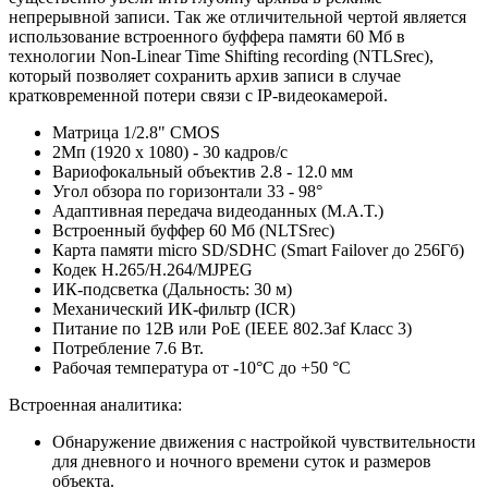
непрерывной записи. Так же отличительной чертой является
использование встроенного буффера памяти 60 Мб в
технологии Non-Linear Time Shifting recording (NTLSrec),
который позволяет сохранить архив записи в случае
кратковременной потери связи с IP-видеокамерой.
Матрица 1/2.8" CMOS
2Мп (1920 x 1080) - 30 кадров/с
Вариофокальный объектив 2.8 - 12.0 мм
Угол обзора по горизонтали 33 - 98°
Адаптивная передача видеоданных (M.A.T.)
Встроенный буффер 60 Мб (NLTSrec)
Карта памяти micro SD/SDHC (Smart Failover до 256Гб)
Кодек H.265/H.264/MJPEG
ИК-подсветка (Дальность: 30 м)
Механический ИК-фильтр (ICR)
Питание по 12В или PoE (IEEE 802.3af Класс 3)
Потребление 7.6 Вт.
Рабочая температура от -10°С до +50 °C
Встроенная аналитика:
Обнаружение движения с настройкой чувствительности
для дневного и ночного времени суток и размеров
объекта.