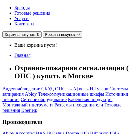
Бренды
Готовые решения
Услуги
Контакты
Корзина
покупок
: 0
Корзина
покупок
: 0
Ваша корзина пуста!
Главная
Охранно-пожарная сигнализация (
ОПС ) купить в Москве
Видеонаблюдение
СКУД
ОПС
- Ajax
- Hikvision
Системы
запирания Abloy
Телекоммуникационные шкафы
Источники
питания
Сетевое оборудование
Кабельная продукция
Монтажный инструмент
Разъемы и соединители
Готовые
решения
Крепеж
Производители
Abloy
Accordtec
BAS-IP
Dahua
Dorma
HID
Hikvision
IDIS